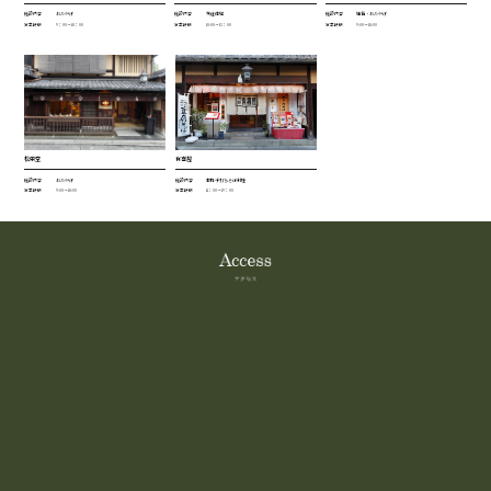
おみやげ
茶道体験
雑貨・おみやげ
9：00～18：00
10:00～15：00
9:00～18:00
松栄堂
有喜屋
おみやげ
本格手打ちそば料理
9:00〜18:00
11：00～19：00