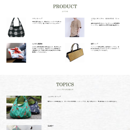
ラウンドバッグ
くろちくオリジナル KUROFUNE Tシャ
ツ
刺繍を贅沢に施した、手提げでもショルダーでも使える
ハンドバッグです。 軽くて収納スペースもしっかり！
日本の伝統的な柄やモチーフをデザインした男女兼用の
Tシャツです。 伸縮性のある素材で快適な着心地です。
ちりめん風呂敷
網代バッグ
ちりめん素材の風呂敷で荷物を包んだり、贈り物として
アンティーク素材を使用した網代網のバッグです。 端
もお使いいただけます。 最近はエコとして再評価され
正な編み目の美しさとモダンなデザインで大人のファッ
る風呂敷ですが、別売りの持ち手を結び付けると可愛い
ションをお楽しみいただけます。
風呂敷バッグにもなります。
ミニラウンドバッグ
和柄モチーフの刺繍を施した、小さくて丸い形の可愛いハンドバッグです。 軽くて持ちやすく、見た目の割にたくさん収納できます。
足袋靴下