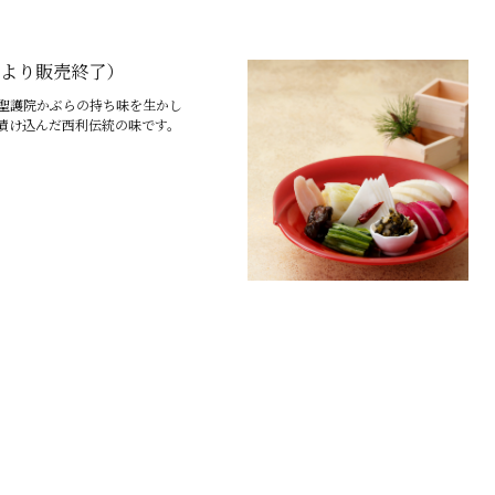
より販売終了）
聖護院かぶらの持ち味を生かし
漬け込んだ西利伝統の味です。