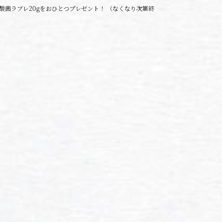
酸菌ラブレ20gをおひとつプレゼント！ （なくなり次第終