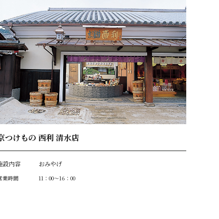
京つけもの 西利 清水店
おみやげ
11：00～16：00