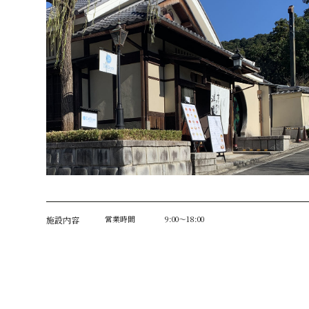
9:00～18:00