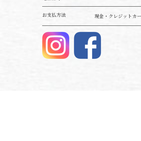
現金・クレジットカ