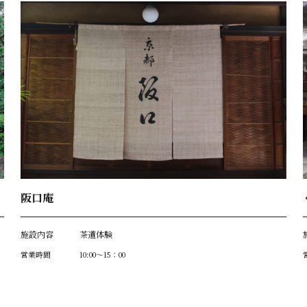
阪口庵
茶道体験
10:00～15：00