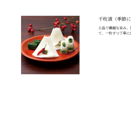
千枚漬（季節に
上品で繊細な旨み、
て、一枚ずつ丁寧に