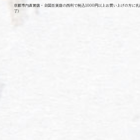
京都市内直営店・全国百貨店の西利で税込1000円以上お買い上げの方に乳
了）